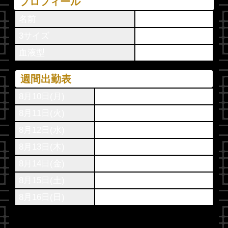
プロフィール
名前
サナ
3サイズ
血液型
O型
週間出勤表
8月10日(
月
)
-
8月11日(
火
)
-
8月12日(
水
)
-
8月13日(
木
)
-
8月14日(
金
)
-
8月15日(
土
)
-
8月16日(
日
)
-