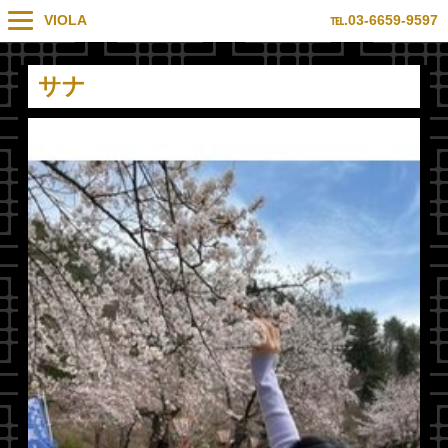
VIOLA
℡.03-6659-9597
サナ